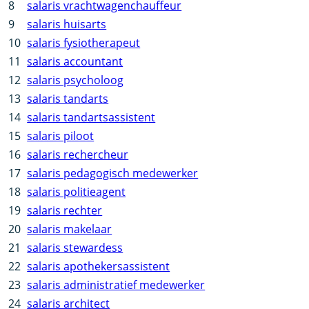
8
salaris vrachtwagenchauffeur
9
salaris huisarts
10
salaris fysiotherapeut
11
salaris accountant
12
salaris psycholoog
13
salaris tandarts
14
salaris tandartsassistent
15
salaris piloot
16
salaris rechercheur
17
salaris pedagogisch medewerker
18
salaris politieagent
19
salaris rechter
20
salaris makelaar
21
salaris stewardess
22
salaris apothekersassistent
23
salaris administratief medewerker
24
salaris architect