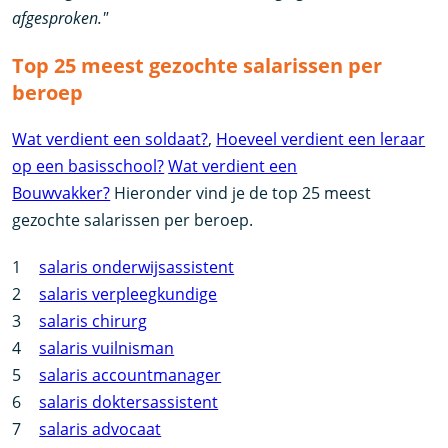
afgesproken."
Top 25 meest gezochte salarissen per
beroep
Wat verdient een soldaat?
,
Hoeveel verdient een leraar
op een basisschool?
Wat verdient een
Bouwvakker?
Hieronder vind je de top 25 meest
gezochte salarissen per beroep.
1
salaris onderwijsassistent
2
salaris verpleegkundige
3
salaris chirurg
4
salaris vuilnisman
5
salaris accountmanager
6
salaris doktersassistent
7
salaris advocaat