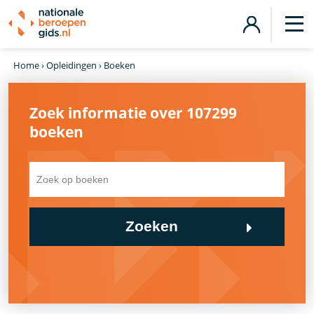
Home
›
Opleidingen
›
Boeken
Zoek informatie over 107299
boeken
Zoeken