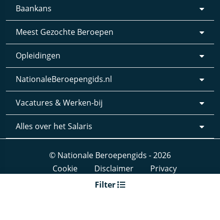
Baankans
Meest Gezochte Beroepen
Opleidingen
NationaleBeroepengids.nl
Vacatures & Werken-bij
Alles over het Salaris
© Nationale Beroepengids - 2026
Cookie
Disclaimer
Privacy
Webdesign & realisatie:
Loyals
- 2019
Filter