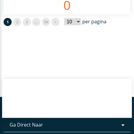
0
per pagina
1
2
3
…
56
>
Ga Direct Naar