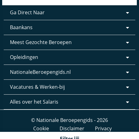
Ga Direct Naar
Baankans
Meest Gezochte Beroepen
Opleidingen
NationaleBeroepengids.nl
Vacatures & Werken-bij
Alles over het Salaris
© Nationale Beroepengids - 2026
Cookie
Disclaimer
Privacy
Webdesign & realisatie:
Loyals
- 2019
Filter