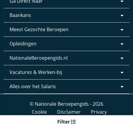
Ga Direct Naar
Baankans
Meest Gezochte Beroepen
Opleidingen
NationaleBeroepengids.nl
Vacatures & Werken-bij
Alles over het Salaris
© Nationale Beroepengids - 2026
Cookie
Disclaimer
Privacy
Webdesign & realisatie:
Loyals
- 2019
Filter