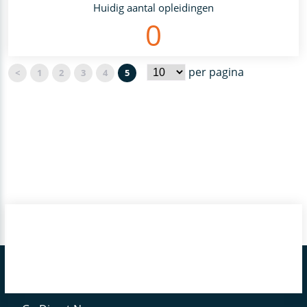
Huidig aantal opleidingen
0
per pagina
<
1
2
3
4
5