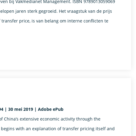
egeven bij Vakmedianet Management. ISBN 9789013059069
open jaren sterk gegroeid. Het vraagstuk van de prijs
transfer price, is van belang om interne conflicten te
894 | 30 mei 2019 | Adobe ePub
 of China’s extensive economic activity through the
t begins with an explanation of transfer pricing itself and