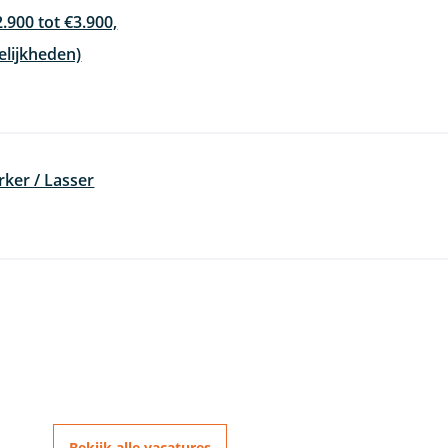
2.900 tot €3.900,
elijkheden)
ker / Lasser
Bekijk alle vacatures