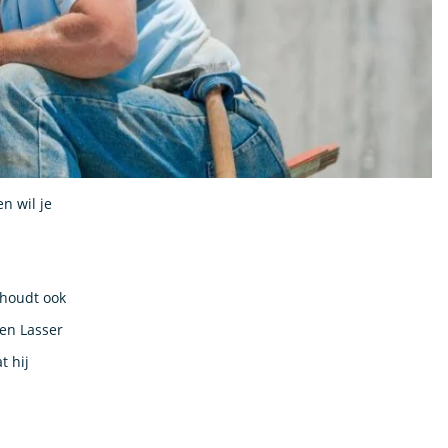
n wil je
 houdt ook
Een Lasser
t hij