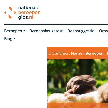
Beroepen
Beroepskeuzetest
Baansuggestie
Oms
Blog
U bent hier:
Home
›
Beroepen
›