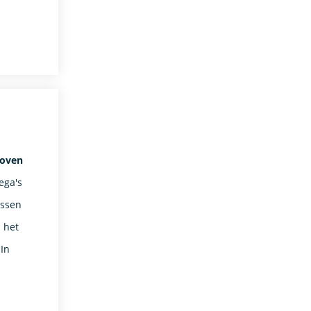
hoven
ega's
essen
 het
 In