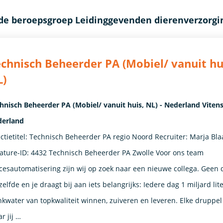
 de beroepsgroep Leidinggevenden dierenverzorgi
chnisch Beheerder PA (Mobiel/ vanuit hu
L)
hnisch Beheerder PA (Mobiel/ vanuit huis, NL) - Nederland Vitens
erland
ctietitel: Technisch Beheerder PA regio Noord Recruiter: Marja Bl
ature-ID: 4432 Technisch Beheerder PA Zwolle Voor ons team
cesautomatisering zijn wij op zoek naar een nieuwe collega. Geen 
zelfde en je draagt bij aan iets belangrijks: Iedere dag 1 miljard lit
nkwater van topkwaliteit winnen, zuiveren en leveren. Elke druppel 
r jij …