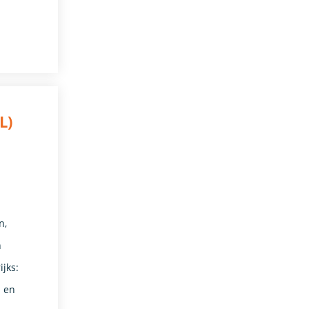
L)
n,
n
ijks:
n en