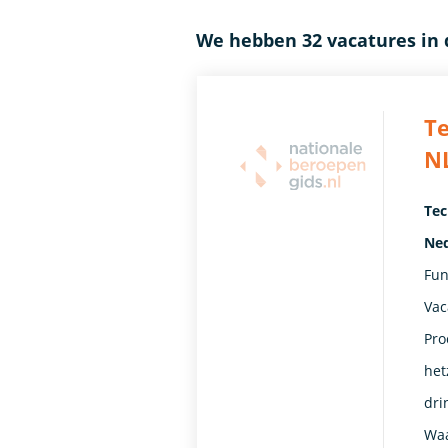
We hebben 32 vacatures in
Te
N
Tec
Ned
Fun
Vac
Pro
het
dri
Waa