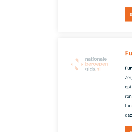
S
Fu
Fun
Zor
opt
ron
fun
dez