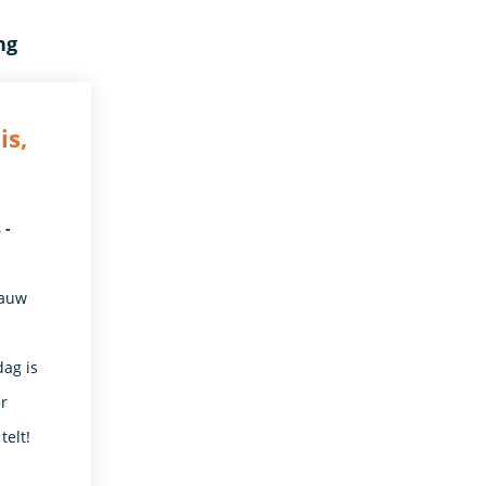
ng
is,
 -
aauw
dag is
er
telt!