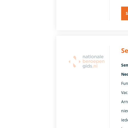
S
Se
Sen
Ned
Fun
Vac
Arn
nie
Ied