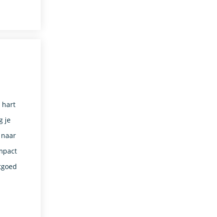
 hart
g je
 naar
impact
tgoed