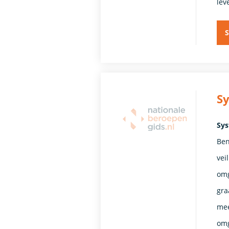
lev
S
S
Sys
Ben
vei
omg
gra
mee
omg