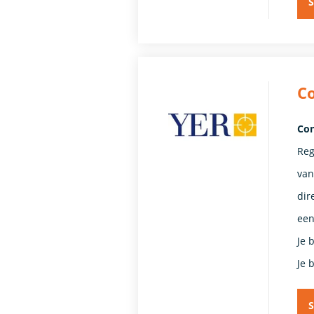
S
C
Con
Reg
van
dir
een
Je 
Je 
S