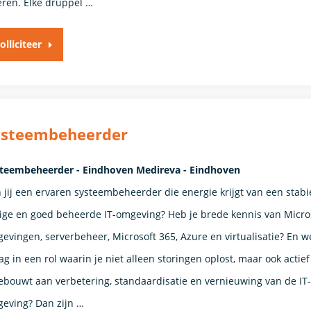
eren. Elke druppel …
olliciteer
ysteembeheerder
teembeheerder - Eindhoven Medireva - Eindhoven
 jij een ervaren systeembeheerder die energie krijgt van een stabie
lige en goed beheerde IT-omgeving? Heb je brede kennis van Micro
evingen, serverbeheer, Microsoft 365, Azure en virtualisatie? En w
ag in een rol waarin je niet alleen storingen oplost, maar ook actief
bouwt aan verbetering, standaardisatie en vernieuwing van de IT-
eving? Dan zijn …