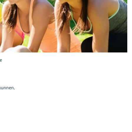
je
 kunnen,