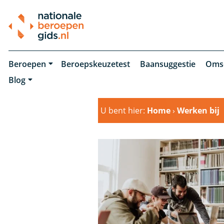
Beroepen
Beroepskeuzetest
Baansuggestie
Oms
Blog
U bent hier:
Home
›
Werken bij