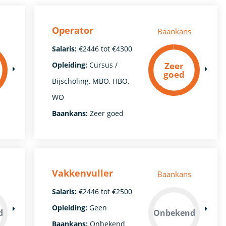
Operator
Baankans
Salaris:
€2446 tot €4300
Zeer
Opleiding:
Cursus /
goed
Bijscholing, MBO, HBO,
WO
Baankans:
Zeer goed
Vakkenvuller
Baankans
Salaris:
€2446 tot €2500
Opleiding:
Geen
d
Onbekend
Baankans:
Onbekend