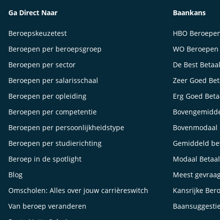
Ga Direct Naar
Baankans
Beroepskeuzetest
HBO Beroepe
Beroepen per beroepsgroep
WO Beroepen
Beroepen per sector
De Best Betaa
Beroepen per salarisschaal
Zeer Goed Be
Beroepen per opleiding
Erg Goed Bet
Beroepen per competentie
Bovengemidde
Beroepen per persoonlijkheidstype
Bovenmodaal 
Beroepen per studierichting
Gemiddeld be
Beroep in de spotlight
Modaal Betaa
Blog
Meest gevraa
Omscholen: Alles over jouw carrièreswitch
Kansrijke Ber
Van beroep veranderen
Baansuggesti