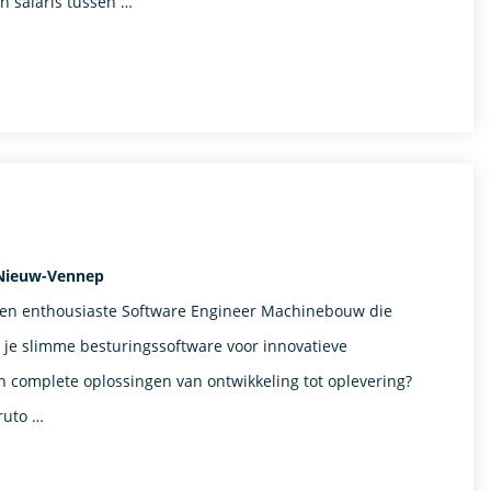
n salaris tussen …
 Nieuw-Vennep
een enthousiaste Software Engineer Machinebouw die
l je slimme besturingssoftware voor innovatieve
n complete oplossingen van ontwikkeling tot oplevering?
bruto …