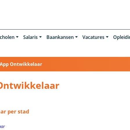
cholen
Salaris
Baankansen
Vacatures
Opleid
App Ontwikkelaar
Ontwikkelaar
ar per stad
aar