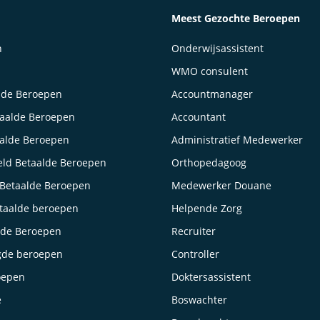
Meest Gezochte Beroepen
n
Onderwijsassistent
WMO consulent
lde Beroepen
Accountmanager
taalde Beroepen
Accountant
aalde Beroepen
Administratief Medewerker
ld Betaalde Beroepen
Orthopedagoog
Betaalde Beroepen
Medewerker Douane
taalde beroepen
Helpende Zorg
lde Beroepen
Recruiter
gde beroepen
Controller
oepen
Doktersassistent
e
Boswachter