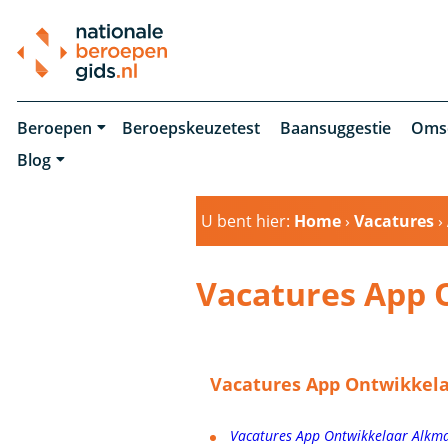
Beroepen
Beroepskeuzetest
Baansuggestie
Oms
Blog
U bent hier:
Home
›
Vacatures
›
Vacatures App 
Vacatures App Ontwikkela
Vacatures App Ontwikkelaar Alkm