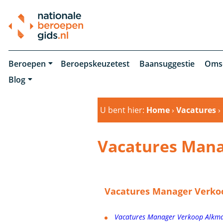
Beroepen
Beroepskeuzetest
Baansuggestie
Oms
Blog
U bent hier:
Home
›
Vacatures
›
Vacatures Man
Vacatures Manager Verkoo
Vacatures Manager Verkoop Alkm