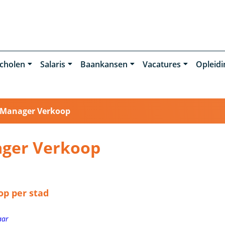
cholen
Salaris
Baankansen
Vacatures
Opleid
Manager Verkoop
ager Verkoop
p per stad
aar