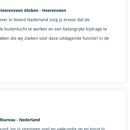
Heerenveen Globen - Heerenveen
er in Noord-Nederland zorg jij ervoor dat de
n de buitenlucht te werken en een belangrijke bijdrage te
pakker die wij zoeken voor deze uitdagende functie? In de
dbureau - Nederland
und, los jij storingen snel en vakkundig op en houd jij