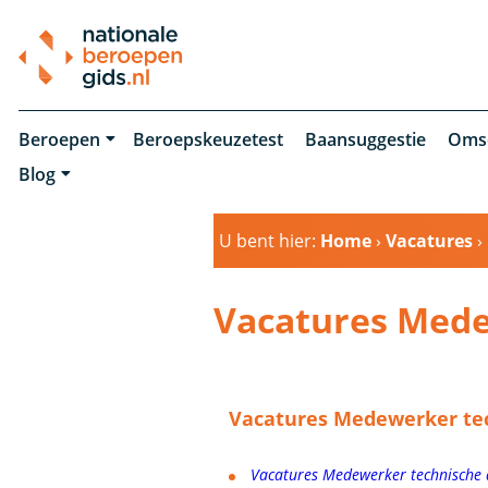
Beroepen
Beroepskeuzetest
Baansuggestie
Oms
Blog
U bent hier:
Home
›
Vacatures
›
Vacatures Mede
Vacatures Medewerker tec
Vacatures Medewerker technische 