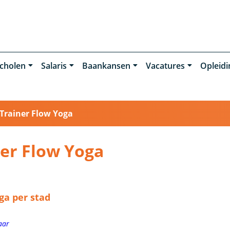
cholen
Salaris
Baankansen
Vacatures
Opleid
Trainer Flow Yoga
ner Flow Yoga
ga per stad
aar