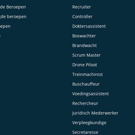
lde Beroepen
Recruiter
gde beroepen
Controller
oepen
Doktersassistent
e
Boswachter
Brandwacht
Scrum Master
Drone Piloot
Treinmachinist
Buschauffeur
Voedingsassistent
Rechercheur
Juridisch Mederwerker
Verpleegkundige
Secretaresse