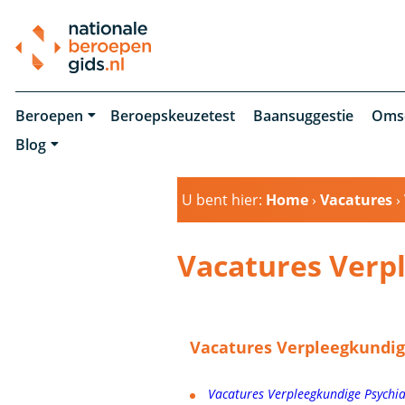
Beroepen
Beroepskeuzetest
Baansuggestie
Oms
Blog
U bent hier:
Home
›
Vacatures
›
Vacatures Verpl
Vacatures Verpleegkundige
Vacatures Verpleegkundige Psychia