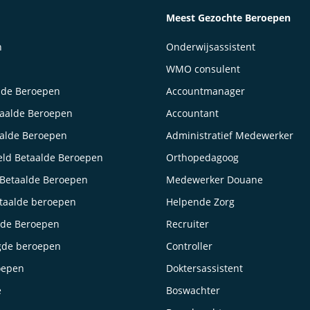
Meest Gezochte Beroepen
n
Onderwijsassistent
WMO consulent
lde Beroepen
Accountmanager
taalde Beroepen
Accountant
aalde Beroepen
Administratief Medewerker
ld Betaalde Beroepen
Orthopedagoog
Betaalde Beroepen
Medewerker Douane
taalde beroepen
Helpende Zorg
lde Beroepen
Recruiter
gde beroepen
Controller
oepen
Doktersassistent
e
Boswachter