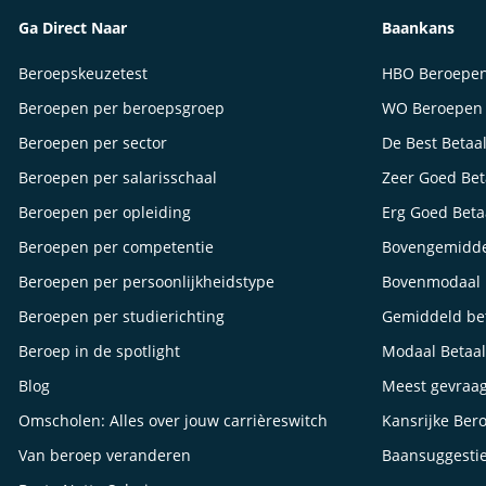
Ga Direct Naar
Baankans
Beroepskeuzetest
HBO Beroepe
Beroepen per beroepsgroep
WO Beroepen
Beroepen per sector
De Best Betaa
Beroepen per salarisschaal
Zeer Goed Be
Beroepen per opleiding
Erg Goed Bet
Beroepen per competentie
Bovengemidde
Beroepen per persoonlijkheidstype
Bovenmodaal 
Beroepen per studierichting
Gemiddeld be
Beroep in de spotlight
Modaal Betaa
Blog
Meest gevraa
Omscholen: Alles over jouw carrièreswitch
Kansrijke Ber
Van beroep veranderen
Baansuggesti