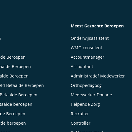
Meest Gezochte Beroepen
n
Onderwijsassistent
WMO consulent
lde Beroepen
Accountmanager
taalde Beroepen
Accountant
aalde Beroepen
Administratief Medewerker
ld Betaalde Beroepen
Orthopedagoog
Betaalde Beroepen
Medewerker Douane
taalde beroepen
Helpende Zorg
lde Beroepen
Recruiter
gde beroepen
Controller