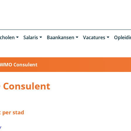
cholen
Salaris
Baankansen
Vacatures
Opleid
WMO Consulent
 Consulent
 per stad
r