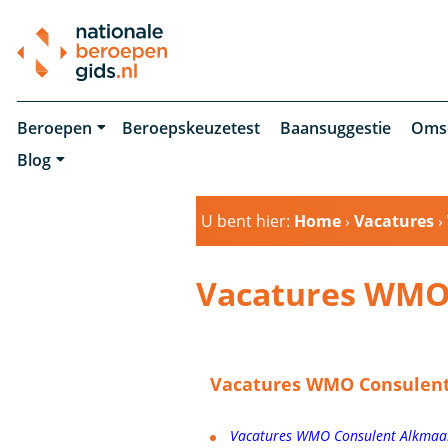
Beroepen
Beroepskeuzetest
Baansuggestie
Oms
Blog
U bent hier:
Home
›
Vacatures
›
Vacatures WMO
Vacatures WMO Consulent
Vacatures WMO Consulent Alkmaa