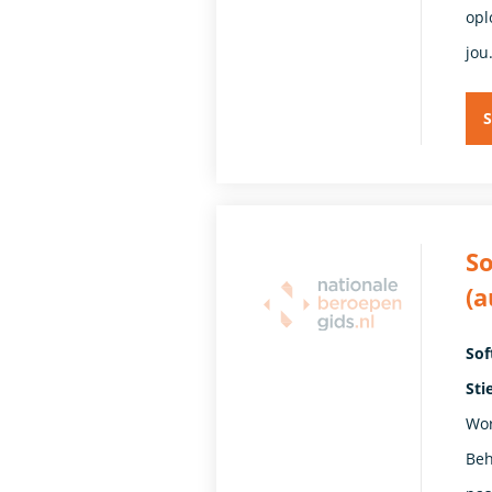
opl
jou
S
So
(a
Sof
Sti
Wor
Beh