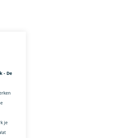
k - De
werken
je
k je
Wat