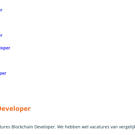
er
er
loper
per
Developer
ures Blockchain Developer. We hebben wel vacatures van vergelij