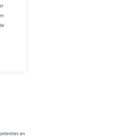
er
en
 de
mpetenties en