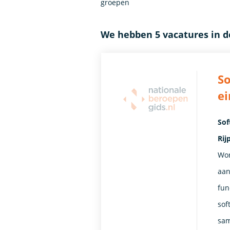
groepen
We hebben 5 vacatures in 
So
ei
Sof
Rij
Wor
aan
fun
sof
sam