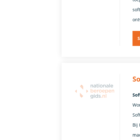
sof
ont
S
S
Sof
Wor
Sof
Bij
mac