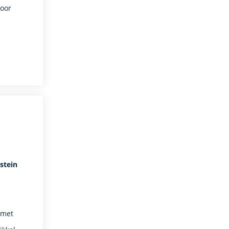
voor
stein
 met