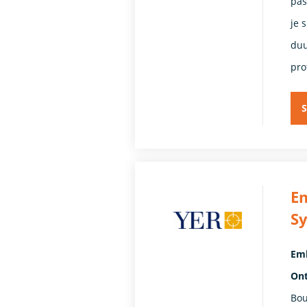
pas
je 
duu
pro
S
E
S
Emb
Ont
Bou