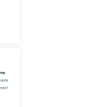
…
nep
iaste
eren?