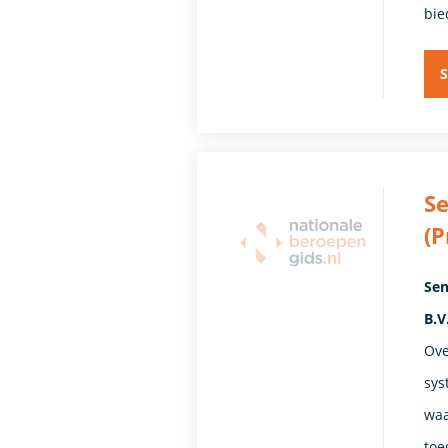
bie
S
Se
(P
Sen
B.V
Ove
sys
waa
toe