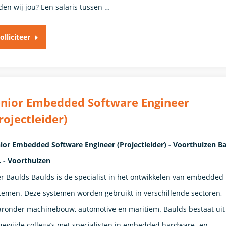
den wij jou? Een salaris tussen …
olliciteer
nior Embedded Software Engineer
rojectleider)
ior Embedded Software Engineer (Projectleider) - Voorthuizen B
. - Voorthuizen
r Baulds Baulds is de specialist in het ontwikkelen van embedded
temen. Deze systemen worden gebruikt in verschillende sectoren,
ronder machinebouw, automotive en maritiem. Baulds bestaat uit
gewijde collega’s met specialisten in embedded hardware- en