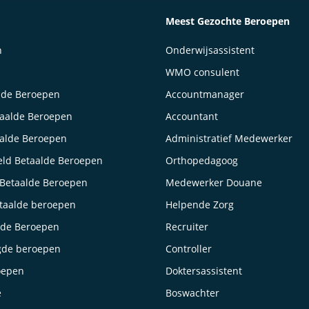
Meest Gezochte Beroepen
n
Onderwijsassistent
WMO consulent
lde Beroepen
Accountmanager
taalde Beroepen
Accountant
aalde Beroepen
Administratief Medewerker
ld Betaalde Beroepen
Orthopedagoog
Betaalde Beroepen
Medewerker Douane
taalde beroepen
Helpende Zorg
lde Beroepen
Recruiter
gde beroepen
Controller
oepen
Doktersassistent
e
Boswachter