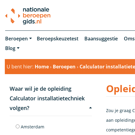
Beroepen
Beroepskeuzetest
Baansuggestie
Oms
Blog
U bent hier:
Home
›
Beroepen
›
Calculator installatiet
Oplei
Waar wil je de opleiding
Calculator installatietechniek
volgen?
Zou je graag C
aan opleidinge
Amsterdam
competentieger