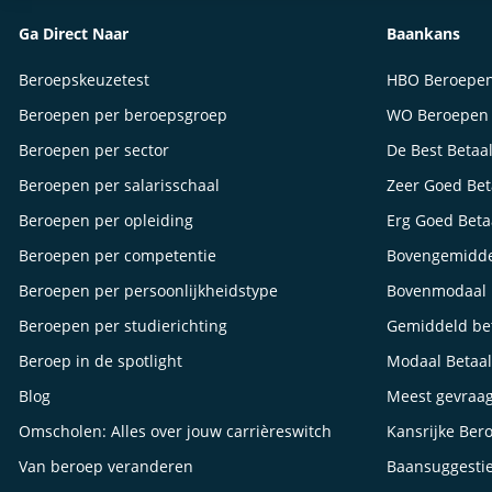
Ga Direct Naar
Baankans
Beroepskeuzetest
HBO Beroepe
Beroepen per beroepsgroep
WO Beroepen
Beroepen per sector
De Best Betaa
Beroepen per salarisschaal
Zeer Goed Be
Beroepen per opleiding
Erg Goed Bet
Beroepen per competentie
Bovengemidde
Beroepen per persoonlijkheidstype
Bovenmodaal 
Beroepen per studierichting
Gemiddeld be
Beroep in de spotlight
Modaal Betaa
Blog
Meest gevraa
Omscholen: Alles over jouw carrièreswitch
Kansrijke Ber
Van beroep veranderen
Baansuggesti