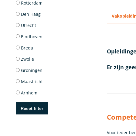
Rotterdam
Den Haag
Vakopleidin
Utrecht
Eindhoven
Breda
Opleidinge
Zwolle
Er zijn ge
Groningen
Maastricht
Arnhem
Reset filter
Competen
Voor ieder be