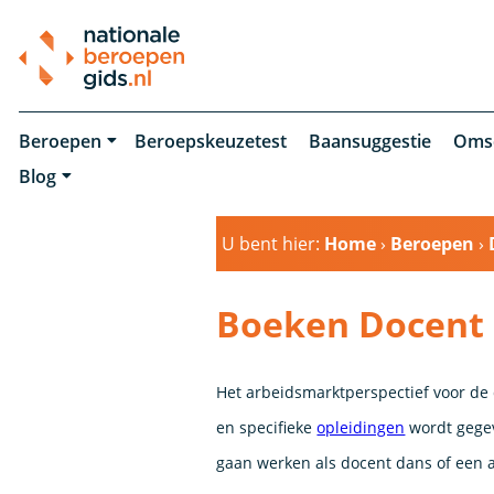
Beroepen
Beroepskeuzetest
Baansuggestie
Oms
Blog
U bent hier:
Home
›
Beroepen
›
Boeken Docent 
Het arbeidsmarktperspectief voor de d
en specifieke
opleidingen
wordt gegev
gaan werken als docent dans of een a