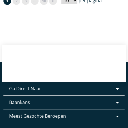
per pagina
1
2
3
…
10
>
Ga Direct Naar
Baankans
Meest Gezochte Beroepen