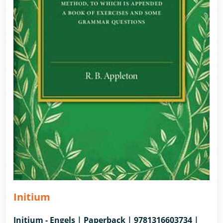
Initium
Initium - Engels | Paperback | 9781316603734 |