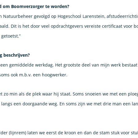
lgd om Boomverzorger te worden?
n Natuurbeheer gevolgd op Hogeschool Larenstein, afstudeerrichti
ld. Dit is het door veel opdrachtgevers vereiste certificaat voor b
getoetst.”
g beschrijven?
geen gemiddelde werkdag. Het grootste deel van mijn werk bestaat
soms ook m.b.v. een hoogwerker.
et zo min als de plek waar hij staat. Soms snoeien we met een p
 langs een doorgaande weg. En soms zijn we met drie man een la
lder (lijnrem) laten we eerst de kroon en dan de stam stuk voor st