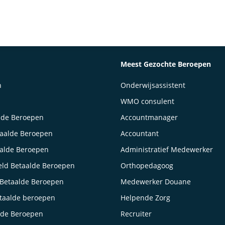
Meest Gezochte Beroepen
n
Onderwijsassistent
WMO consulent
lde Beroepen
Accountmanager
taalde Beroepen
Accountant
aalde Beroepen
Administratief Medewerker
ld Betaalde Beroepen
Orthopedagoog
Betaalde Beroepen
Medewerker Douane
taalde beroepen
Helpende Zorg
lde Beroepen
Recruiter