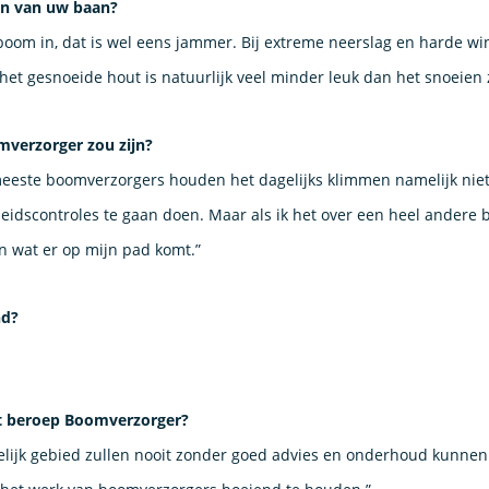
en van uw baan?
oom in, dat is wel eens jammer. Bij extreme neerslag en harde wind 
et gesnoeide hout is natuurlijk veel minder leuk dan het snoeien zel
mverzorger zou zijn?
 meeste boomverzorgers houden het dagelijks klimmen namelijk niet
idscontroles te gaan doen. Maar als ik het over een heel andere b
n wat er op mijn pad komt.”
nd?
et beroep Boomverzorger?
elijk gebied zullen nooit zonder goed advies en onderhoud kunnen. 