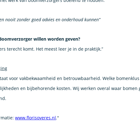
et werk van boomverzorgers boeiend te houden.”
llen nooit zonder goed advies en onderhoud kunnen”
 Boomverzorger willen worden geven?
rs terecht komt. Het meest leer je in de praktijk.”
ging
staat voor vakbekwaamheid en betrouwbaarheid. Welke bomenklus of
ijkheden en bijbehorende kosten. Wij werken overal waar bomen gro
nd.
rmatie:
www.florisoveres.nl
."