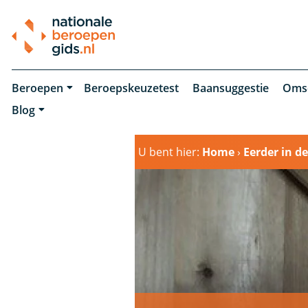
Beroepen
Beroepskeuzetest
Baansuggestie
Oms
Blog
U bent hier:
Home
›
Eerder in de