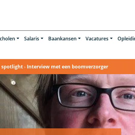
cholen
Salaris
Baankansen
Vacatures
Opleid
 spotlight
›
Interview met een boomverzorger