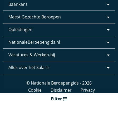
Baankans
Meest Gezochte Beroepen
Opleidingen
NationaleBeroepengids.nl
Vacatures & Werken-bij
Alles over het Salaris
© Nationale Beroepengids - 2026
Cookie
Disclaimer
Privacy
Webdesign & realisatie:
Loyals
- 2019
Filter