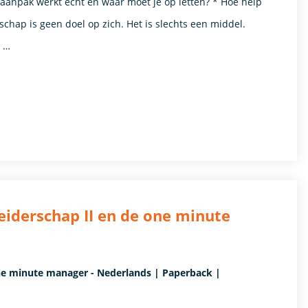
 aanpak werkt echt en waar moet je op letten? * Hoe help
chap is geen doel op zich. Het is slechts een middel.
e …
leiderschap II en de one minute
 one minute manager - Nederlands | Paperback |