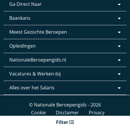
Ga Direct Naar
Baankans
Meest Gezochte Beroepen
Opleidingen
NationaleBeroepengids.nl
Vacatures & Werken-bij
Alles over het Salaris
© Nationale Beroepengids - 2026
Cookie
Disclaimer
Privacy
Webdesign & realisatie:
Loyals
- 2019
Filter