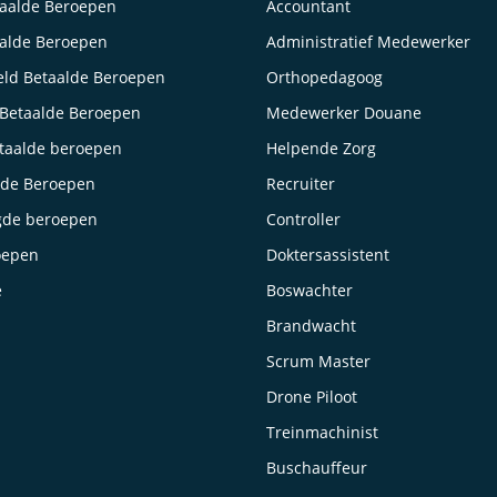
taalde Beroepen
Accountant
aalde Beroepen
Administratief Medewerker
ld Betaalde Beroepen
Orthopedagoog
Betaalde Beroepen
Medewerker Douane
taalde beroepen
Helpende Zorg
lde Beroepen
Recruiter
gde beroepen
Controller
oepen
Doktersassistent
e
Boswachter
Brandwacht
Scrum Master
Drone Piloot
Treinmachinist
Buschauffeur