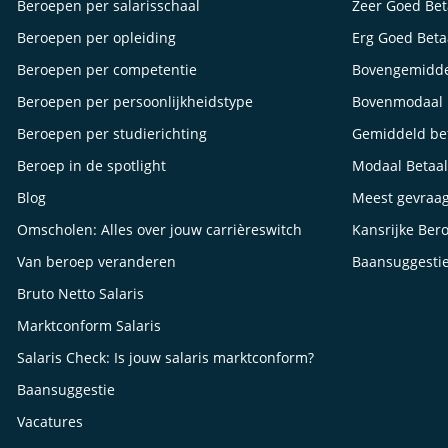
Beroepen per salarisschaal
Zeer Goed Be
Beroepen per opleiding
Erg Goed Bet
Beroepen per competentie
Bovengemidde
Beroepen per persoonlijkheidstype
Bovenmodaal 
Beroepen per studierichting
Gemiddeld be
Beroep in de spotlight
Modaal Betaa
Blog
Meest gevraa
Omscholen: Alles over jouw carrièreswitch
Kansrijke Ber
Van beroep veranderen
Baansuggesti
Bruto Netto Salaris
Marktconform Salaris
Salaris Check: Is jouw salaris marktconform?
Baansuggestie
Vacatures