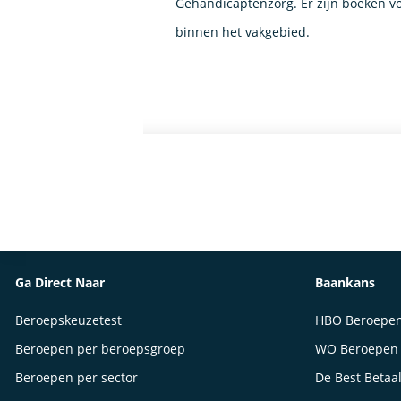
Gehandicaptenzorg. Er zijn boeken vo
binnen het vakgebied.
Ga Direct Naar
Baankans
Beroepskeuzetest
HBO Beroepe
Beroepen per beroepsgroep
WO Beroepen
Beroepen per sector
De Best Betaa