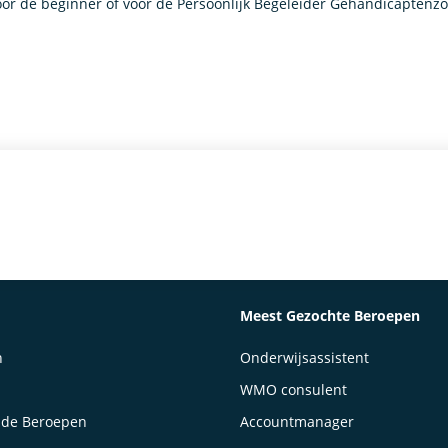
or de beginner of voor de Persoonlijk Begeleider Gehandicaptenzor
Meest Gezochte Beroepen
n
Onderwijsassistent
WMO consulent
lde Beroepen
Accountmanager