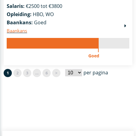
Salaris:
€2500 tot €3800
Opleiding:
HBO, WO
Baankans:
Goed
Baankans
Goed
per pagina
1
2
3
…
6
>