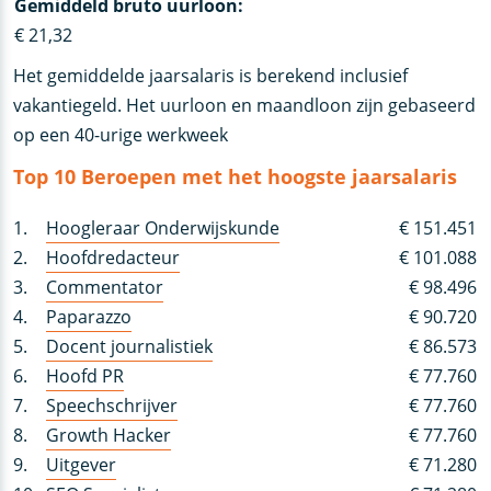
Gemiddeld bruto uurloon:
€ 21,32
Het gemiddelde jaarsalaris is berekend inclusief
vakantiegeld. Het uurloon en maandloon zijn gebaseerd
op een 40-urige werkweek
Top 10 Beroepen met het hoogste jaarsalaris
1.
Hoogleraar Onderwijskunde
€ 151.451
2.
Hoofdredacteur
€ 101.088
3.
Commentator
€ 98.496
4.
Paparazzo
€ 90.720
5.
Docent journalistiek
€ 86.573
6.
Hoofd PR
€ 77.760
7.
Speechschrijver
€ 77.760
8.
Growth Hacker
€ 77.760
9.
Uitgever
€ 71.280