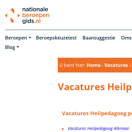
Beroepen
Beroepskeuzetest
Baansuggestie
Oms
Blog
U bent hier:
Home
›
Vacatures
›
Vacatures Heil
Vacatures Heilpedagoog p
Vacatures Heilpedagoog Alkmaar