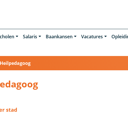
cholen
Salaris
Baankansen
Vacatures
Opleid
Heilpedagoog
pedagoog
er stad