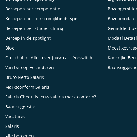
Beroepen per competentie
Bovengemidde
Beroepen per persoonlijkheidstype
Bovenmodaal 
Beroepen per studierichting
Gemiddeld be
Beroep in de spotlight
Modaal Betaa
Blog
Meest gevraa
Omscholen: Alles over jouw carrièreswitch
Kansrijke Ber
Van beroep veranderen
Baansuggesti
Bruto Netto Salaris
Marktconform Salaris
Salaris Check: Is jouw salaris marktconform?
Baansuggestie
Vacatures
Salaris
Alle beroepen