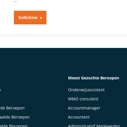
…
Solliciteer
Meest Gezochte Beroepen
n
Onderwijsassistent
WMO consulent
lde Beroepen
Accountmanager
taalde Beroepen
Accountant
aalde Beroepen
Administratief Medewerker