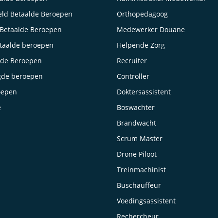
ld Betaalde Beroepen
Orthopedagoog
Betaalde Beroepen
Medewerker Douane
taalde beroepen
Helpende Zorg
lde Beroepen
Recruiter
gde beroepen
Controller
oepen
Doktersassistent
e
Boswachter
Brandwacht
Scrum Master
Drone Piloot
Treinmachinist
Buschauffeur
Voedingsassistent
Rechercheur