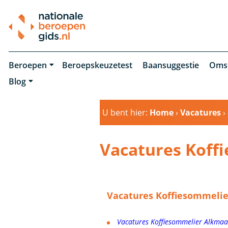
Beroepen
Beroepskeuzetest
Baansuggestie
Oms
Blog
U bent hier:
Home
›
Vacatures
›
Vacatures Koff
Vacatures Koffiesommelie
Vacatures Koffiesommelier Alkmaa