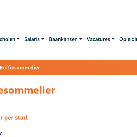
cholen
Salaris
Baankansen
Vacatures
Opleid
Koffiesommelier
iesommelier
r per stad
r