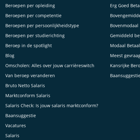
Beroepen per opleiding
Erg Goed Bet
Beroepen per competentie
Bovengemidde
Beroepen per persoonlijkheidstype
Bovenmodaal 
Beroepen per studierichting
Gemiddeld be
Beroep in de spotlight
Modaal Betaa
Blog
Meest gevraa
Omscholen: Alles over jouw carrièreswitch
Kansrijke Ber
Van beroep veranderen
Baansuggesti
Bruto Netto Salaris
Marktconform Salaris
Salaris Check: Is jouw salaris marktconform?
Baansuggestie
Vacatures
Salaris