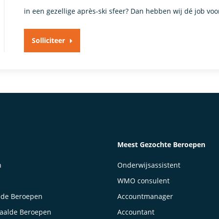
in een gezellige après-ski sfeer? Dan hebben wij dé job voo
Solliciteer
Meest Gezochte Beroepen
n
Onderwijsassistent
WMO consulent
lde Beroepen
Accountmanager
taalde Beroepen
Accountant