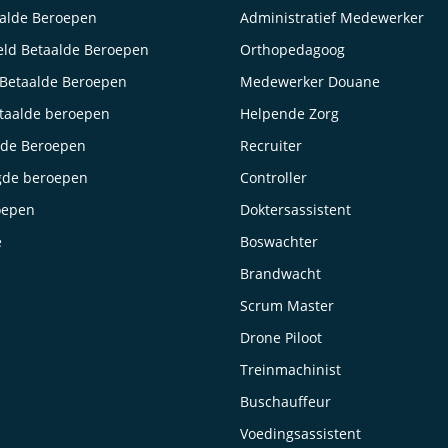
aalde Beroepen
Administratief Medewerker
ld Betaalde Beroepen
Orthopedagoog
Betaalde Beroepen
Medewerker Douane
taalde beroepen
Helpende Zorg
lde Beroepen
Recruiter
gde beroepen
Controller
oepen
Doktersassistent
e
Boswachter
Brandwacht
Scrum Master
Drone Piloot
Treinmachinist
Buschauffeur
Voedingsassistent