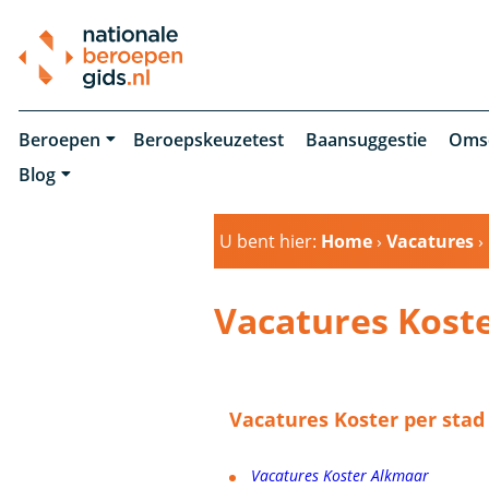
Beroepen
Beroepskeuzetest
Baansuggestie
Oms
Blog
U bent hier:
Home
›
Vacatures
›
Vacatures Kost
Vacatures Koster per stad
Vacatures Koster Alkmaar