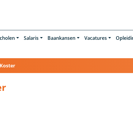
cholen
Salaris
Baankansen
Vacatures
Opleid
Koster
er