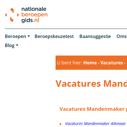
Beroepen
Beroepskeuzetest
Baansuggestie
Oms
Blog
U bent hier:
Home
›
Vacatures
›
Vacatures Man
Vacatures Mandenmaker p
Vacatures Mandenmaker Alkmaar