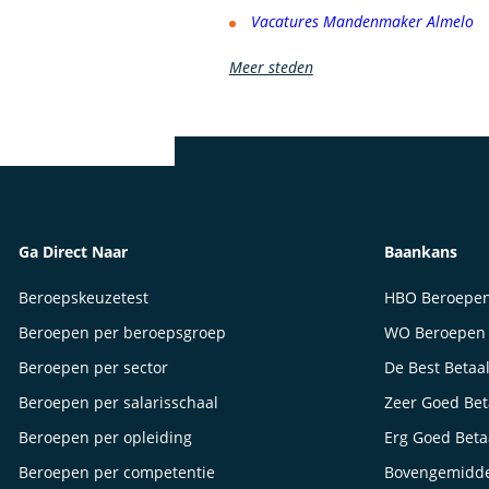
Vacatures Mandenmaker Almelo
Meer steden
Ga Direct Naar
Baankans
Beroepskeuzetest
HBO Beroepe
Beroepen per beroepsgroep
WO Beroepen
Beroepen per sector
De Best Betaa
Beroepen per salarisschaal
Zeer Goed Be
Beroepen per opleiding
Erg Goed Bet
Beroepen per competentie
Bovengemidde