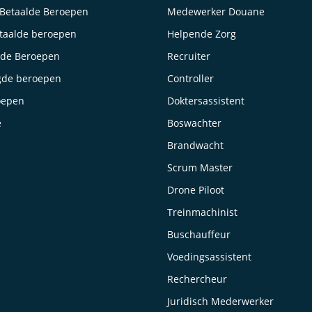
Betaalde Beroepen
Medewerker Douane
taalde beroepen
Helpende Zorg
lde Beroepen
Recruiter
gde beroepen
Controller
oepen
Doktersassistent
e
Boswachter
Brandwacht
Scrum Master
Drone Piloot
Treinmachinist
Buschauffeur
Voedingsassistent
Rechercheur
Juridisch Mederwerker