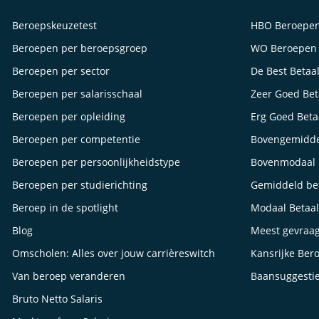
Beroepskeuzetest
HBO Beroepe
Beroepen per beroepsgroep
WO Beroepen
Beroepen per sector
De Best Betaa
Beroepen per salarisschaal
Zeer Goed Be
Beroepen per opleiding
Erg Goed Bet
Beroepen per competentie
Bovengemidde
Beroepen per persoonlijkheidstype
Bovenmodaal 
Beroepen per studierichting
Gemiddeld be
Beroep in de spotlight
Modaal Betaa
Blog
Meest gevraa
Omscholen: Alles over jouw carrièreswitch
Kansrijke Ber
Van beroep veranderen
Baansuggesti
Bruto Netto Salaris