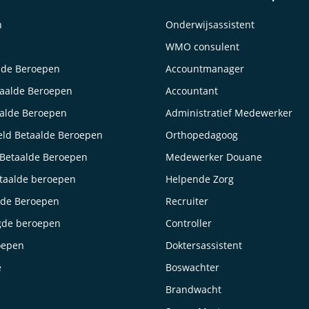
n
Onderwijsassistent
WMO consulent
lde Beroepen
Accountmanager
taalde Beroepen
Accountant
aalde Beroepen
Administratief Medewerker
ld Betaalde Beroepen
Orthopedagoog
Betaalde Beroepen
Medewerker Douane
taalde beroepen
Helpende Zorg
lde Beroepen
Recruiter
gde beroepen
Controller
oepen
Doktersassistent
e
Boswachter
Brandwacht