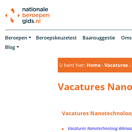
Beroepen
Beroepskeuzetest
Baansuggestie
Oms
Blog
U bent hier:
Home
›
Vacatures
›
Vacatures Nan
Vacatures Nanotechnoloog
Vacatures Nanotechnoloog Alkma