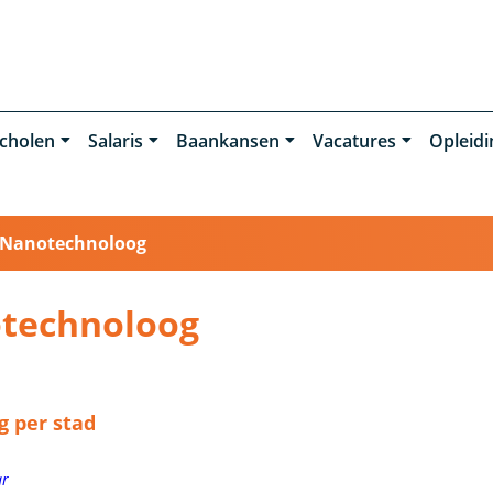
cholen
Salaris
Baankansen
Vacatures
Opleid
Nanotechnoloog
otechnoloog
 per stad
ar