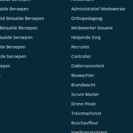
aalde Beroepen
Administratief Medewerker
ld Betaalde Beroepen
Orthopedagoog
Betaalde Beroepen
Medewerker Douane
taalde beroepen
Helpende Zorg
lde Beroepen
Recruiter
gde beroepen
Controller
oepen
Doktersassistent
e
Boswachter
Brandwacht
Scrum Master
Drone Piloot
Treinmachinist
Buschauffeur
Voedingsassistent