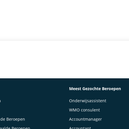
Meest Gezochte Beroepen
n
Onderwijsassistent
WMO consulent
lde Beroepen
Accountmanager
taalde Beroepen
Accountant