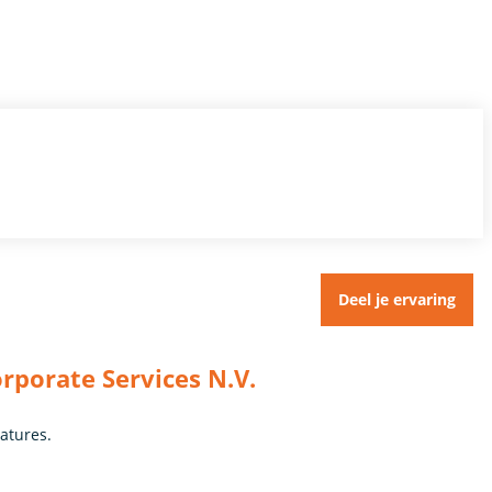
Deel je ervaring
rporate Services N.V.
catures.