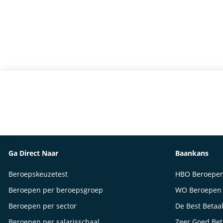
Ga Direct Naar
Baankans
Beroepskeuzetest
HBO Beroepe
Beroepen per beroepsgroep
WO Beroepen
Beroepen per sector
De Best Betaa
Beroepen per salarisschaal
Zeer Goed Be