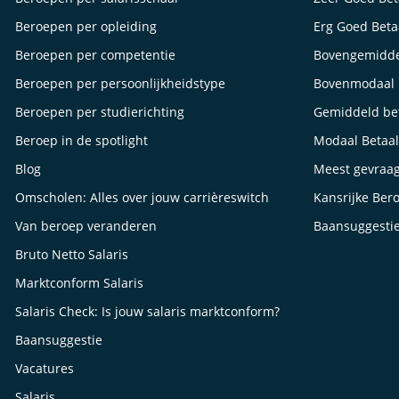
Beroepen per opleiding
Erg Goed Bet
Beroepen per competentie
Bovengemidde
Beroepen per persoonlijkheidstype
Bovenmodaal 
Beroepen per studierichting
Gemiddeld be
Beroep in de spotlight
Modaal Betaa
Blog
Meest gevraa
Omscholen: Alles over jouw carrièreswitch
Kansrijke Ber
Van beroep veranderen
Baansuggesti
Bruto Netto Salaris
Marktconform Salaris
Salaris Check: Is jouw salaris marktconform?
Baansuggestie
Vacatures
Salaris