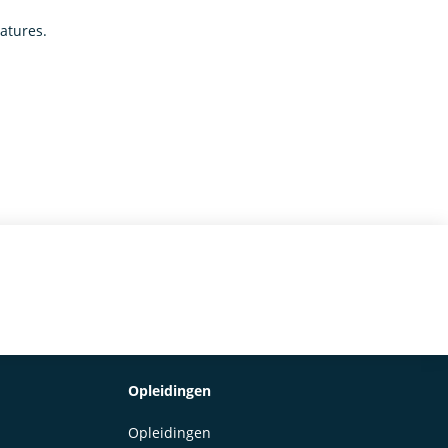
catures.
Opleidingen
Opleidingen