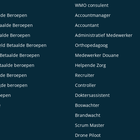
WMO consulent
lde Beroepen
Accountmanager
taalde Beroepen
Accountant
aalde Beroepen
Administratief Medewerker
ld Betaalde Beroepen
Orthopedagoog
Betaalde Beroepen
Medewerker Douane
taalde beroepen
Helpende Zorg
lde Beroepen
Recruiter
gde beroepen
Controller
oepen
Doktersassistent
e
Boswachter
Brandwacht
Scrum Master
Drone Piloot