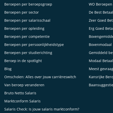
Beroepen per beroepsgroep
WO Beroepen
Beroepen per sector
De Best Betaa
Beroepen per salarisschaal
Zeer Goed Be
Beroepen per opleiding
Erg Goed Bet
Beroepen per competentie
Bovengemidde
Beroepen per persoonlijkheidstype
Bovenmodaal 
Beroepen per studierichting
Gemiddeld be
Beroep in de spotlight
Modaal Betaa
Blog
Meest gevraa
Omscholen: Alles over jouw carrièreswitch
Kansrijke Ber
Van beroep veranderen
Baansuggesti
Bruto Netto Salaris
Marktconform Salaris
Salaris Check: Is jouw salaris marktconform?