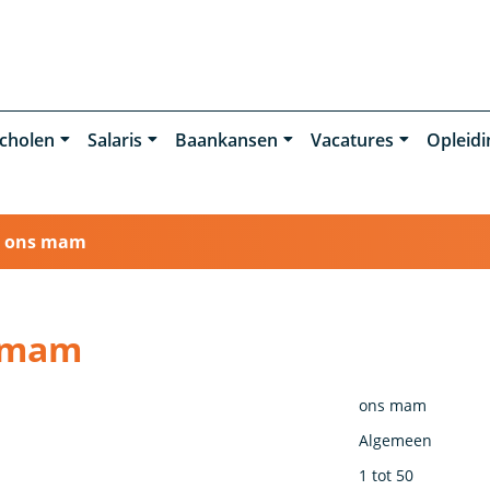
cholen
Salaris
Baankansen
Vacatures
Opleid
›
ons mam
s mam
ons mam
Algemeen
1 tot 50