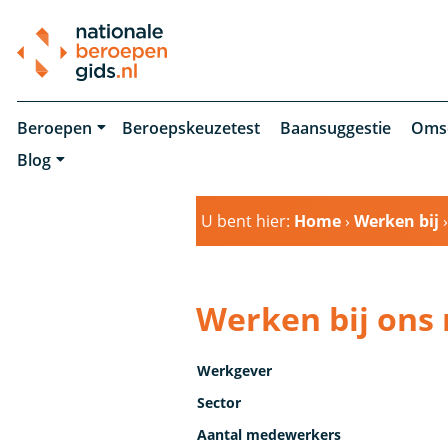
Beroepen
Beroepskeuzetest
Baansuggestie
Oms
Blog
U bent hier:
Home
›
Werken bij
Werken bij on
Werkgever
Sector
Aantal medewerkers