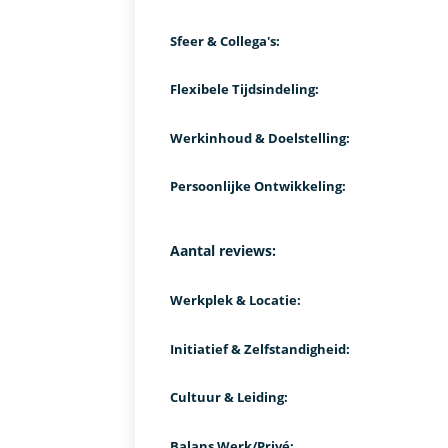
Sfeer & Collega's:
Flexibele Tijdsindeling:
Werkinhoud & Doelstelling:
Persoonlijke Ontwikkeling:
Aantal reviews:
Werkplek & Locatie:
Initiatief & Zelfstandigheid:
Cultuur & Leiding:
Balans Werk/Privé: