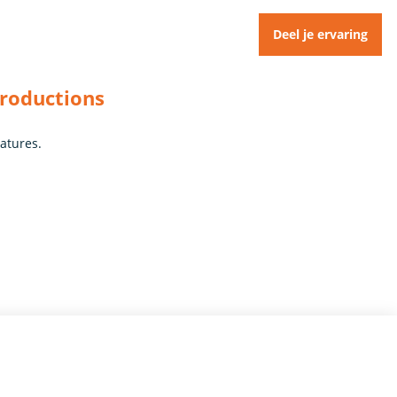
Deel je ervaring
Productions
catures.