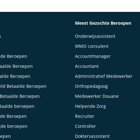
Meest Gezochte Beroepen
n
Onderwijsassistent
WMO consulent
lde Beroepen
Accountmanager
taalde Beroepen
Accountant
aalde Beroepen
Administratief Medewerker
ld Betaalde Beroepen
Orthopedagoog
Betaalde Beroepen
Medewerker Douane
taalde beroepen
Helpende Zorg
lde Beroepen
Recruiter
gde beroepen
Controller
oepen
Doktersassistent