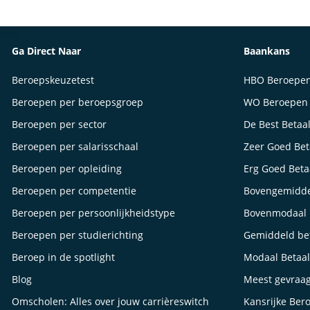
Ga Direct Naar
Baankans
Beroepskeuzetest
HBO Beroepe
Beroepen per beroepsgroep
WO Beroepen
Beroepen per sector
De Best Betaa
Beroepen per salarisschaal
Zeer Goed Be
Beroepen per opleiding
Erg Goed Bet
Beroepen per competentie
Bovengemidde
Beroepen per persoonlijkheidstype
Bovenmodaal 
Beroepen per studierichting
Gemiddeld be
Beroep in de spotlight
Modaal Betaa
Blog
Meest gevraa
Omscholen: Alles over jouw carrièreswitch
Kansrijke Ber