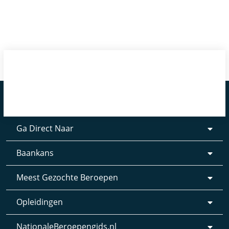
Ga Direct Naar
Baankans
Meest Gezochte Beroepen
Opleidingen
NationaleBeroepengids.nl