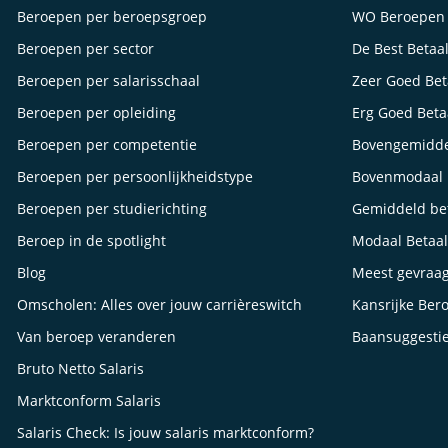
Beroepen per beroepsgroep
WO Beroepen
Beroepen per sector
De Best Betaa
Beroepen per salarisschaal
Zeer Goed Be
Beroepen per opleiding
Erg Goed Bet
Beroepen per competentie
Bovengemidde
Beroepen per persoonlijkheidstype
Bovenmodaal 
Beroepen per studierichting
Gemiddeld be
Beroep in de spotlight
Modaal Betaa
Blog
Meest gevraa
Omscholen: Alles over jouw carrièreswitch
Kansrijke Ber
Van beroep veranderen
Baansuggesti
Bruto Netto Salaris
Marktconform Salaris
Salaris Check: Is jouw salaris marktconform?