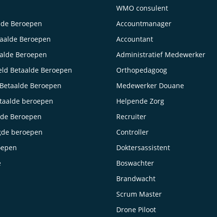
WMO consulent
lde Beroepen
Accountmanager
taalde Beroepen
Accountant
aalde Beroepen
Administratief Medewerker
ld Betaalde Beroepen
Orthopedagoog
Betaalde Beroepen
Medewerker Douane
taalde beroepen
Helpende Zorg
lde Beroepen
Recruiter
gde beroepen
Controller
oepen
Doktersassistent
e
Boswachter
Brandwacht
Scrum Master
Drone Piloot