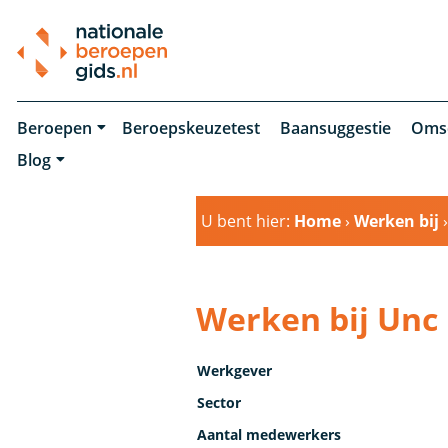
Beroepen
Beroepskeuzetest
Baansuggestie
Oms
Blog
U bent hier:
Home
›
Werken bij
Werken bij Unc 
Werkgever
Sector
Aantal medewerkers