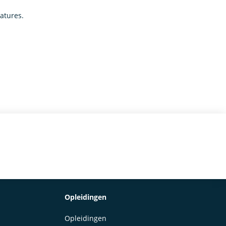
catures.
Opleidingen
Opleidingen