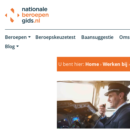
Beroepen
Beroepskeuzetest
Baansuggestie
Oms
Blog
U bent hier:
Home
›
Werken bij