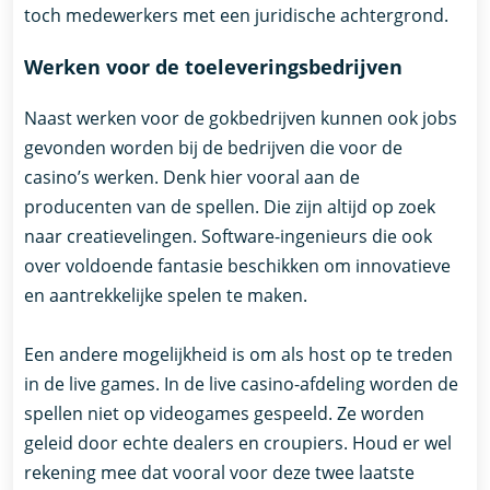
toch medewerkers met een juridische achtergrond.
Werken voor de toeleveringsbedrijven
Naast werken voor de gokbedrijven kunnen ook jobs
gevonden worden bij de bedrijven die voor de
casino’s werken. Denk hier vooral aan de
producenten van de spellen. Die zijn altijd op zoek
naar creatievelingen. Software-ingenieurs die ook
over voldoende fantasie beschikken om innovatieve
en aantrekkelijke spelen te maken.
Een andere mogelijkheid is om als host op te treden
in de live games. In de live casino-afdeling worden de
spellen niet op videogames gespeeld. Ze worden
geleid door echte dealers en croupiers. Houd er wel
rekening mee dat vooral voor deze twee laatste