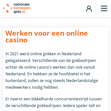
Werken voor een online
casino
In 2021 werd online gokken in Nederland
gelegaliseerd. Verschillende van de gokbedrijven
achter de online casino’s werken dan ook vanuit
Nederland. En hebben ze de hoofdzetel in het
buitenland, zullen ze nog steeds Nederlandstalige
medewerkers nodig hebben.
Er heerst een bikkelharde concurrentiestrijd tussen
de verschillende gokbedrijven. Iedere speler telt en