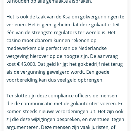
te houden op alle gemaakte afspraken.
Het is ook de taak van de Ksa om gokvergunningen te
verlenen. Het is geen geheim dat deze gokautoriteit
één van de strengste regulators ter wereld is. Het
casino moet daarom kunnen rekenen op
medewerkers die perfect van de Nederlandse
wetgeving hierover op de hoogte zijn. De aanvraag
kost € 45.000. Dat geld krijgt het gokbedrijf niet terug
als de vergunning geweigerd wordt. Een goede
voorbereiding kan dus veel geld opbrengen.
Tenslotte zijn deze compliance officers de mensen
die de communicatie met de gokautoriteit voeren. Er
komen steeds nieuwe verordeningen uit. Het zijn ook
zij die deze wijzigingen bespreken, en eventueel tegen
argumenteren. Deze mensen zijn vaak juristen, of