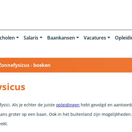
cholen
Salaris
Baankansen
Vacatures
Opleid
Zonnefysicus
›
boeken
sicus
sici. Als je echter de juiste
opleidingen
hebt gevolgd en aantoon
ans groter op een baan. Ook in het buitenland zijn mogelijkheden.
eekt.