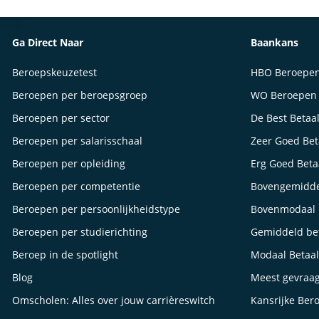
Ga Direct Naar
Baankans
Beroepskeuzetest
HBO Beroepe
Beroepen per beroepsgroep
WO Beroepen
Beroepen per sector
De Best Betaa
Beroepen per salarisschaal
Zeer Goed Be
Beroepen per opleiding
Erg Goed Bet
Beroepen per competentie
Bovengemidde
Beroepen per persoonlijkheidstype
Bovenmodaal 
Beroepen per studierichting
Gemiddeld be
Beroep in de spotlight
Modaal Betaa
Blog
Meest gevraa
Omscholen: Alles over jouw carrièreswitch
Kansrijke Ber