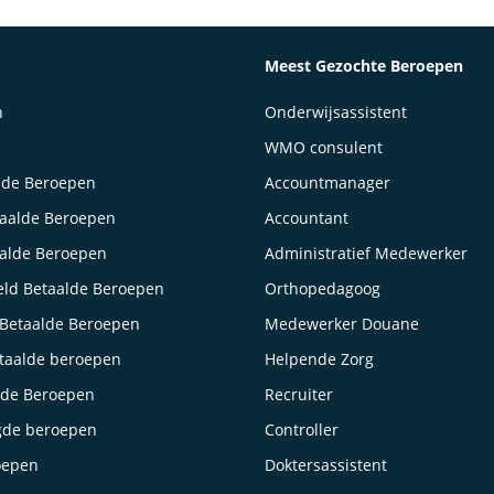
Meest Gezochte Beroepen
n
Onderwijsassistent
WMO consulent
lde Beroepen
Accountmanager
taalde Beroepen
Accountant
aalde Beroepen
Administratief Medewerker
ld Betaalde Beroepen
Orthopedagoog
Betaalde Beroepen
Medewerker Douane
taalde beroepen
Helpende Zorg
lde Beroepen
Recruiter
gde beroepen
Controller
oepen
Doktersassistent