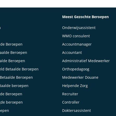
Meest Gezochte Beroepen
n
Onderwijsassistent
WMO consulent
lde Beroepen
Accountmanager
taalde Beroepen
Accountant
aalde Beroepen
Administratief Medewerker
ld Betaalde Beroepen
Orthopedagoog
Betaalde Beroepen
Medewerker Douane
taalde beroepen
Helpende Zorg
lde Beroepen
Recruiter
gde beroepen
Controller
oepen
Doktersassistent