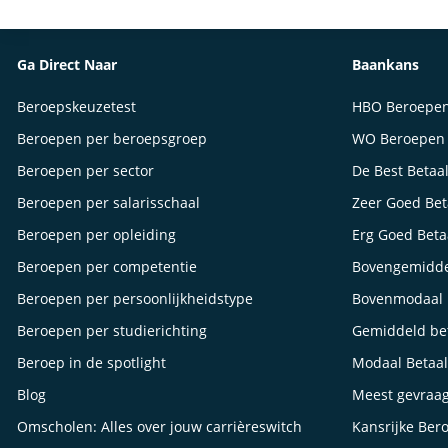
Ga Direct Naar
Baankans
Beroepskeuzetest
HBO Beroepe
Beroepen per beroepsgroep
WO Beroepen
Beroepen per sector
De Best Betaa
Beroepen per salarisschaal
Zeer Goed Be
Beroepen per opleiding
Erg Goed Bet
Beroepen per competentie
Bovengemidde
Beroepen per persoonlijkheidstype
Bovenmodaal 
Beroepen per studierichting
Gemiddeld be
Beroep in de spotlight
Modaal Betaa
Blog
Meest gevraa
Omscholen: Alles over jouw carrièreswitch
Kansrijke Ber