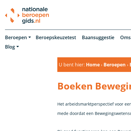
Beroepen
Beroepskeuzetest
Baansuggestie
Oms
Blog
U bent hier:
Home
›
Beroepen
›
Boeken Bewegi
Het arbeidsmarktperspectief voor e
mede doordat een Bewegingswetenscha