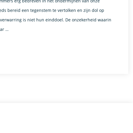
n immers erg bedreven in het ondermijnen van onze
ds bereid een tegenstem te vertolken en zijn dol op
erwarring is niet hun einddoel. De onzekerheid waarin
aar …