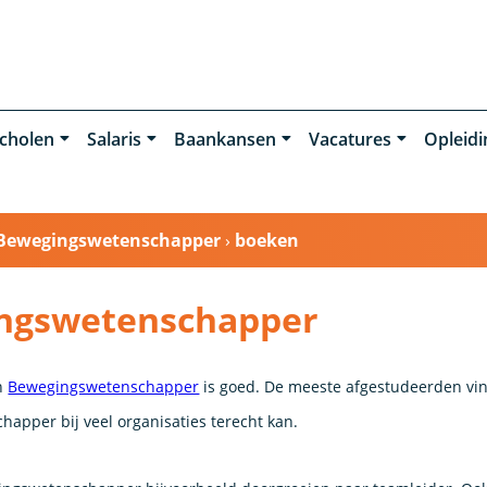
cholen
Salaris
Baankansen
Vacatures
Opleid
Bewegingswetenschapper
›
boeken
ngswetenschapper
en
Bewegingswetenschapper
is goed. De meeste afgestudeerden vi
pper bij veel organisaties terecht kan.