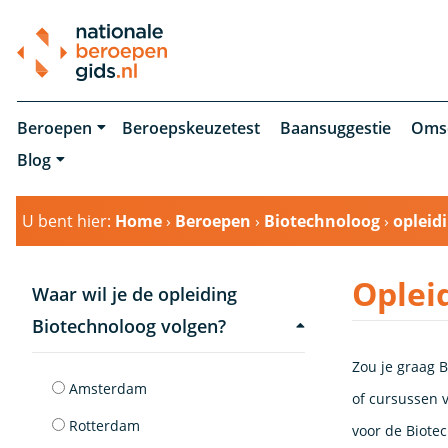
Beroepen
Beroepskeuzetest
Baansuggestie
Oms
Blog
U bent hier:
Home
›
Beroepen
›
Biotechnoloog
›
opleid
Oplei
Waar wil je de opleiding
Biotechnoloog volgen?
Zou je graag B
Amsterdam
of cursussen v
Rotterdam
voor de Biote