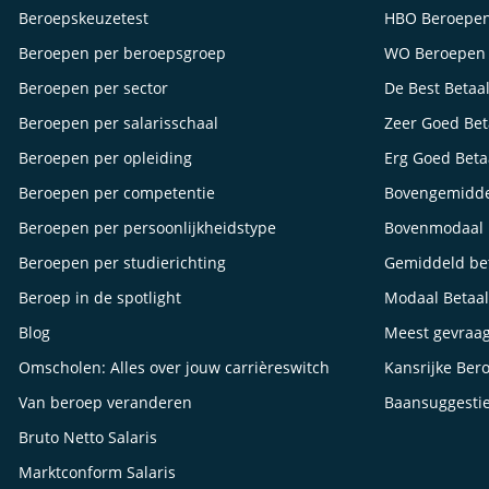
Beroepskeuzetest
HBO Beroepe
Beroepen per beroepsgroep
WO Beroepen
Beroepen per sector
De Best Betaa
Beroepen per salarisschaal
Zeer Goed Be
Beroepen per opleiding
Erg Goed Bet
Beroepen per competentie
Bovengemidde
Beroepen per persoonlijkheidstype
Bovenmodaal 
Beroepen per studierichting
Gemiddeld be
Beroep in de spotlight
Modaal Betaa
Blog
Meest gevraa
Omscholen: Alles over jouw carrièreswitch
Kansrijke Ber
Van beroep veranderen
Baansuggesti
Bruto Netto Salaris
Marktconform Salaris