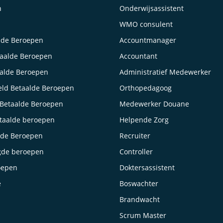
n
Onderwijsassistent
WMO consulent
lde Beroepen
Accountmanager
taalde Beroepen
Accountant
aalde Beroepen
Administratief Medewerker
ld Betaalde Beroepen
Orthopedagoog
Betaalde Beroepen
Medewerker Douane
taalde beroepen
Helpende Zorg
lde Beroepen
Recruiter
gde beroepen
Controller
oepen
Doktersassistent
e
Boswachter
Brandwacht
Scrum Master