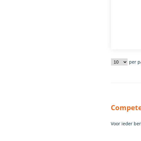
per p
Competen
Voor ieder be