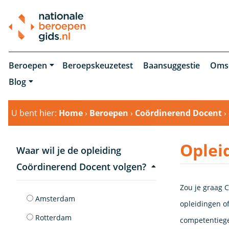
Beroepen
Beroepskeuzetest
Baansuggestie
Oms
Blog
U bent hier:
Home
›
Beroepen
›
Coördinerend Docent
›
Oplei
Waar wil je de opleiding
Coördinerend Docent volgen?
Zou je graag C
Amsterdam
opleidingen of
Rotterdam
competentiege