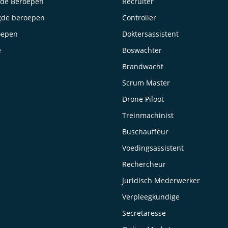
lde Beroepen
Recruiter
gde beroepen
Controller
oepen
Doktersassistent
e
Boswachter
Brandwacht
Scrum Master
Drone Piloot
Treinmachinist
Buschauffeur
Voedingsassistent
Rechercheur
Juridisch Mederwerker
Verpleegkundige
Secretaresse