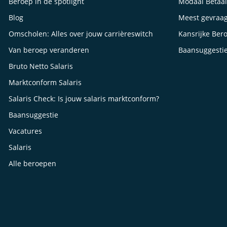
Beroep in de spotlight
Modaal Betaa
Blog
Meest gevraa
Omscholen: Alles over jouw carrièreswitch
Kansrijke Ber
Van beroep veranderen
Baansuggesti
Bruto Netto Salaris
Marktconform Salaris
Salaris Check: Is jouw salaris marktconform?
Baansuggestie
Vacatures
Salaris
Alle beroepen