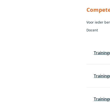
Competen
Voor ieder be
Docent
Training
Trainin
Training