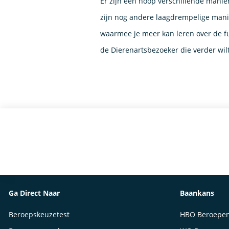
Er zijn een hoop verschillende manie
zijn nog andere laagdrempelige mani
waarmee je meer kan leren over de fu
de Dierenartsbezoeker die verder wil
Ga Direct Naar
Baankans
Beroepskeuzetest
HBO Beroepe