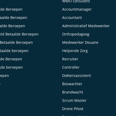
WMO consulent
lde Beroepen
Accountmanager
taalde Beroepen
Accountant
aalde Beroepen
Administratief Medewerker
ld Betaalde Beroepen
Orthopedagoog
Betaalde Beroepen
Medewerker Douane
taalde beroepen
Helpende Zorg
lde Beroepen
Recruiter
gde beroepen
Controller
oepen
Doktersassistent
e
Boswachter
Brandwacht
Scrum Master
Drone Piloot