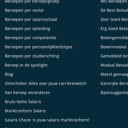
Beroepen per beroepsgroep
WO Beroepen
Beroepen per sector
De Best Betaa
Beroepen per salarisschaal
Zeer Goed Be
Beroepen per opleiding
Erg Goed Bet
Beroepen per competentie
Bovengemidde
Beroepen per persoonlijkheidstype
Bovenmodaal 
Beroepen per studierichting
Gemiddeld be
Beroep in de spotlight
Modaal Betaa
Blog
Meest gevraa
Omscholen: Alles over jouw carrièreswitch
Kansrijke Ber
Van beroep veranderen
Baansuggesti
Bruto Netto Salaris
Marktconform Salaris
Salaris Check: Is jouw salaris marktconform?