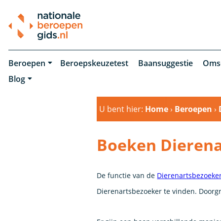
Beroepen
Beroepskeuzetest
Baansuggestie
Oms
Blog
U bent hier:
Home
›
Beroepen
›
Boeken Dierena
De functie van de
Dierenartsbezoeke
Dierenartsbezoeker te vinden. Doorgr