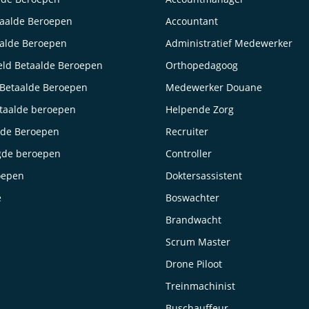
taalde Beroepen
Accountant
aalde Beroepen
Administratief Medewerker
ld Betaalde Beroepen
Orthopedagoog
Betaalde Beroepen
Medewerker Douane
taalde beroepen
Helpende Zorg
lde Beroepen
Recruiter
gde beroepen
Controller
oepen
Doktersassistent
e
Boswachter
Brandwacht
Scrum Master
Drone Piloot
Treinmachinist
Buschauffeur