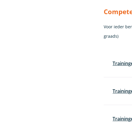
Competen
Voor ieder be
graads)
Trainin
Training
Training