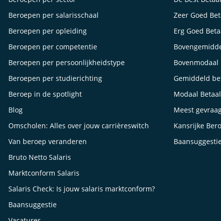
Beroepen per salarisschaal
Zeer Goed Be
Beroepen per opleiding
Erg Goed Bet
Beroepen per competentie
Bovengemidde
Beroepen per persoonlijkheidstype
Bovenmodaal 
Beroepen per studierichting
Gemiddeld be
Beroep in de spotlight
Modaal Betaa
Blog
Meest gevraa
Omscholen: Alles over jouw carrièreswitch
Kansrijke Ber
Van beroep veranderen
Baansuggesti
Bruto Netto Salaris
Marktconform Salaris
Salaris Check: Is jouw salaris marktconform?
Baansuggestie
Vacatures