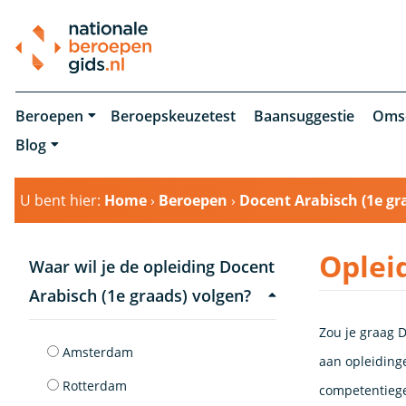
Beroepen
Beroepskeuzetest
Baansuggestie
Oms
Blog
U bent hier:
Home
›
Beroepen
›
Docent Arabisch (1e gr
Oplei
Waar wil je de opleiding Docent
Arabisch (1e graads) volgen?
Zou je graag D
Amsterdam
aan opleidinge
Rotterdam
competentiege