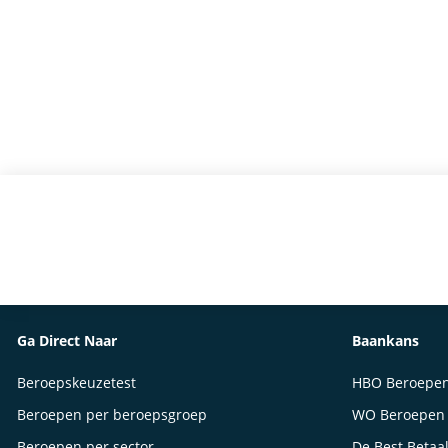
Ga Direct Naar
Baankans
Beroepskeuzetest
HBO Beroepe
Beroepen per beroepsgroep
WO Beroepen
Beroepen per sector
De Best Betaa