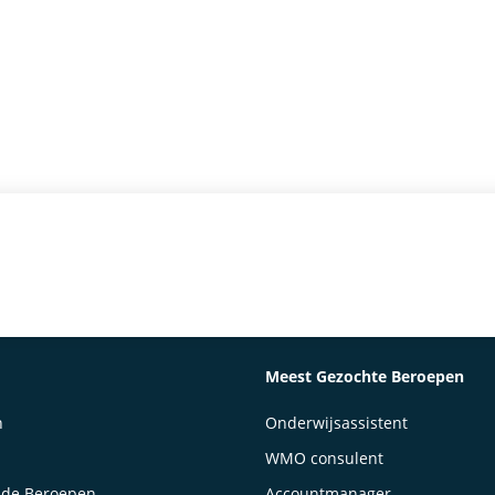
Meest Gezochte Beroepen
n
Onderwijsassistent
WMO consulent
lde Beroepen
Accountmanager