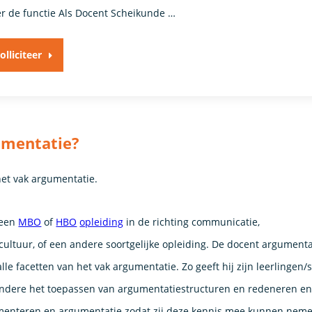
r de functie Als Docent Scheikunde …
olliciteer
umentatie?
het vak argumentatie.
 een
MBO
of
HBO
opleiding
in de richting communicatie,
ltuur, of een andere soortgelijke opleiding. De docent argumenta
alle facetten van het vak argumentatie. Zo geeft hij zijn leerlingen
ndere het toepassen van argumentatiestructuren en redeneren en l
umenteren en argumentatie zodat zij deze kennis mee kunnen nem