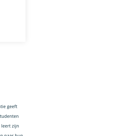
tie geeft
/studenten
eert zijn
en naar hun