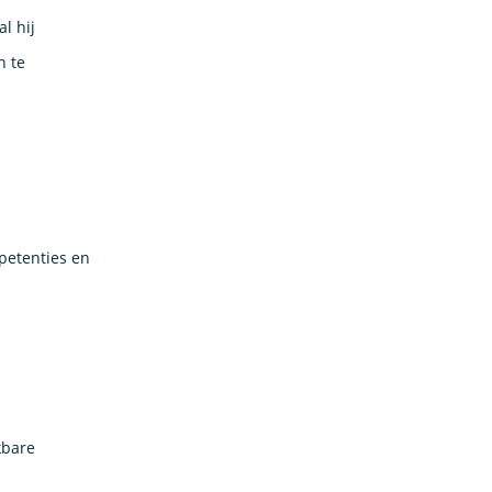
l hij
n te
mpetenties en
kbare