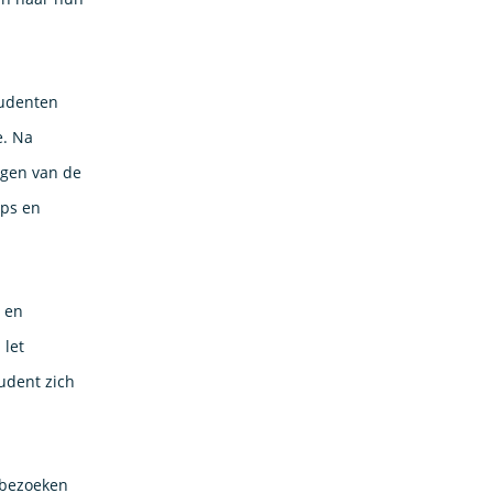
tudenten
e. Na
ngen van de
ips en
e en
 let
udent zich
 bezoeken