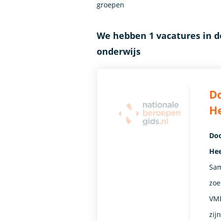
groepen
We hebben 1 vacatures in 
onderwijs
Do
H
Doc
Hee
Sam
zoe
VMB
zij