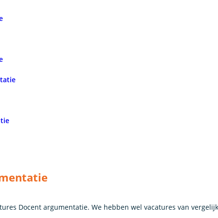
e
e
tatie
tie
umentatie
ures Docent argumentatie. We hebben wel vacatures van vergelij