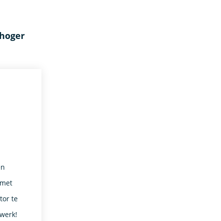
 hoger
en
 met
or te
 werk!