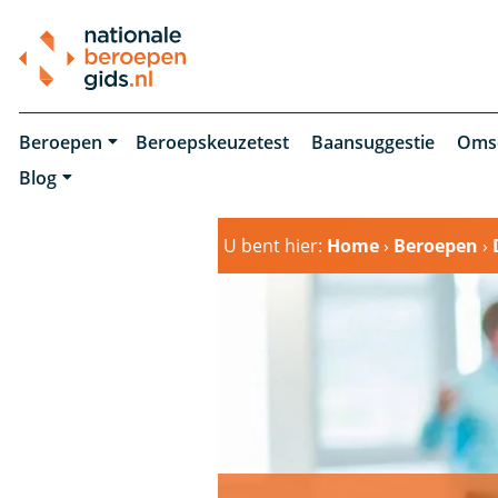
Beroepen
Beroepskeuzetest
Baansuggestie
Oms
Blog
U bent hier:
Home
›
Beroepen
›