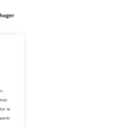
 hoger
en
 met
or te
 werk!