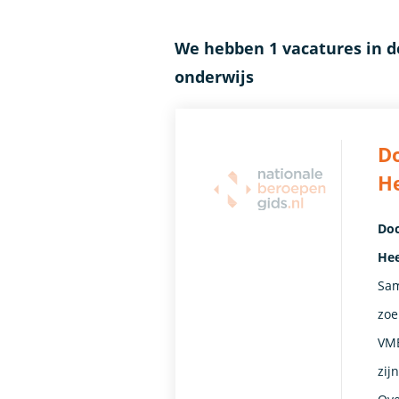
We hebben 1 vacatures in 
onderwijs
Do
H
Doc
Hee
Sam
zoe
VMB
zij