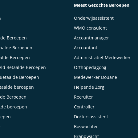
Meest Gezochte Beroepen
n
Onderwijsassistent
WMO consulent
lde Beroepen
Accountmanager
taalde Beroepen
Accountant
aalde Beroepen
Administratief Medewerker
ld Betaalde Beroepen
Orthopedagoog
Betaalde Beroepen
Medewerker Douane
taalde beroepen
Helpende Zorg
lde Beroepen
Recruiter
gde beroepen
Controller
oepen
Doktersassistent
e
Boswachter
Brandwacht