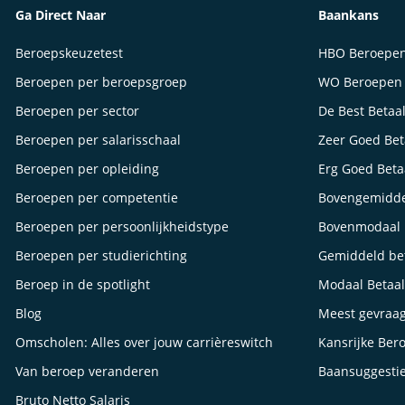
Ga Direct Naar
Baankans
Beroepskeuzetest
HBO Beroepe
Beroepen per beroepsgroep
WO Beroepen
Beroepen per sector
De Best Betaa
Beroepen per salarisschaal
Zeer Goed Be
Beroepen per opleiding
Erg Goed Bet
Beroepen per competentie
Bovengemidde
Beroepen per persoonlijkheidstype
Bovenmodaal 
Beroepen per studierichting
Gemiddeld be
Beroep in de spotlight
Modaal Betaa
Blog
Meest gevraa
Omscholen: Alles over jouw carrièreswitch
Kansrijke Ber
Van beroep veranderen
Baansuggesti
Bruto Netto Salaris