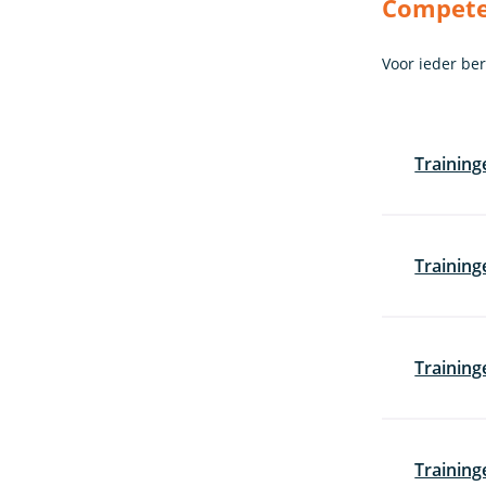
Competen
Voor ieder be
Training
Training
Training
Training