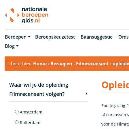
Beroepen
Beroepskeuzetest
Baansuggestie
Oms
Blog
U bent hier:
Home
›
Beroepen
›
Filmrecensent
›
opleid
Oplei
Waar wil je de opleiding
Filmrecensent volgen?
Zou je graag F
Amsterdam
of cursussen v
Rotterdam
voor de Filmr