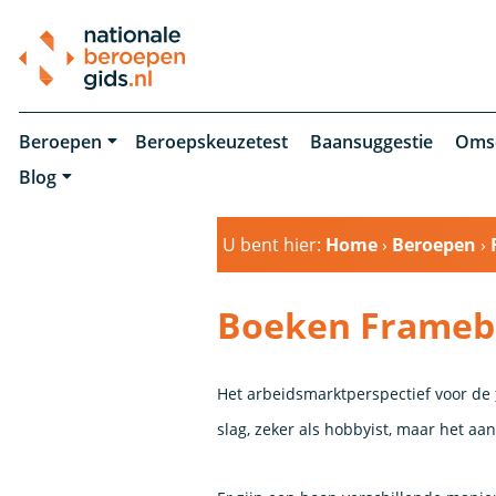
Beroepen
Beroepskeuzetest
Baansuggestie
Oms
Blog
U bent hier:
Home
›
Beroepen
›
Boeken Frame
Het arbeidsmarktperspectief voor de
slag, zeker als hobbyist, maar het aa