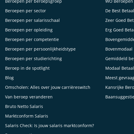
Beroepen per beroepsgroep
WO Beroepen
Beroepen per sector
De Best Betaa
Beroepen per salarisschaal
Zeer Goed Be
Beroepen per opleiding
Erg Goed Bet
Beroepen per competentie
Bovengemidde
Beroepen per persoonlijkheidstype
Bovenmodaal 
Beroepen per studierichting
Gemiddeld be
Beroep in de spotlight
Modaal Betaa
Blog
Meest gevraa
Omscholen: Alles over jouw carrièreswitch
Kansrijke Ber
Van beroep veranderen
Baansuggesti
Bruto Netto Salaris
Marktconform Salaris
Salaris Check: Is jouw salaris marktconform?