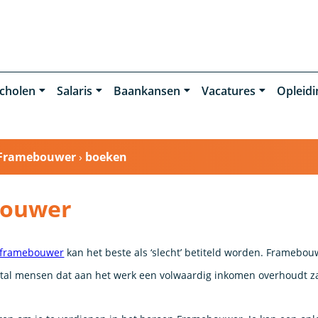
cholen
Salaris
Baankansen
Vacatures
Opleid
Framebouwer
›
boeken
bouwer
framebouwer
kan het beste als ‘slecht’ betiteld worden. Framebou
ntal mensen dat aan het werk een volwaardig inkomen overhoudt zal 