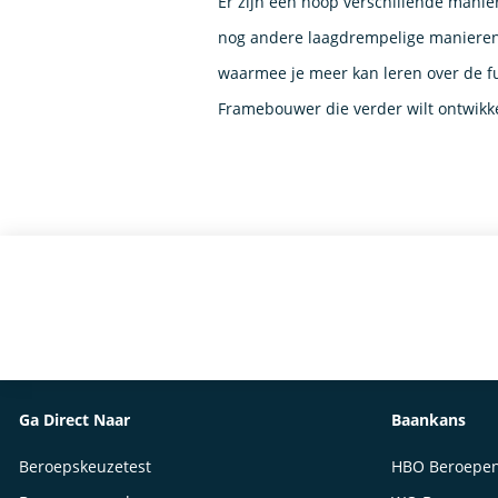
Er zijn een hoop verschillende manie
nog andere laagdrempelige manieren 
waarmee je meer kan leren over de f
Framebouwer die verder wilt ontwikk
Ga Direct Naar
Baankans
Beroepskeuzetest
HBO Beroepe