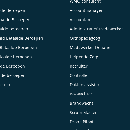
WMO consulent
lde Beroepen
Accountmanager
taalde Beroepen
Accountant
aalde Beroepen
Administratief Medewerker
ld Betaalde Beroepen
Orthopedagoog
Betaalde Beroepen
Medewerker Douane
taalde beroepen
Helpende Zorg
lde Beroepen
Recruiter
gde beroepen
Controller
oepen
Doktersassistent
e
Boswachter
Brandwacht
Scrum Master
Drone Piloot