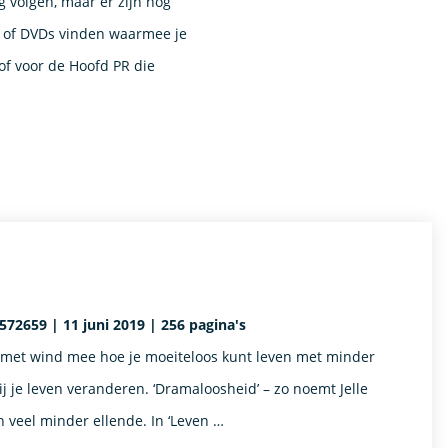
g volgen, maar er zijn nog
s of DVDs vinden waarmee je
of voor de Hoofd PR die
2659 | 11 juni 2019 | 256 pagina's
en met wind mee hoe je moeiteloos kunt leven met minder
 je leven veranderen. ‘Dramaloosheid’ – zo noemt Jelle
 veel minder ellende. In ‘Leven …