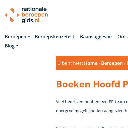
Beroepen
Beroepskeuzetest
Baansuggestie
Oms
Blog
U bent hier:
Home
›
Beroepen
›
Boeken Hoofd 
Veel bedrijven hebben een PR-team en
doorgroeimogelijkheden aangezien he