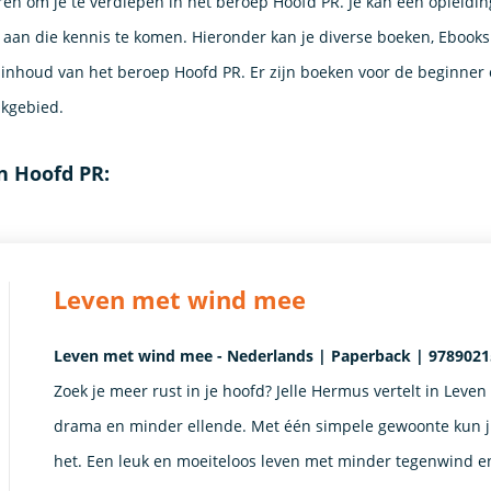
ren om je te verdiepen in het beroep Hoofd PR. Je kan een opleidin
an die kennis te komen. Hieronder kan je diverse boeken, Ebook
 inhoud van het beroep Hoofd PR. Er zijn boeken voor de beginner 
akgebied.
n Hoofd PR:
Leven met wind mee
Leven met wind mee - Nederlands | Paperback | 978902157
Zoek je meer rust in je hoofd? Jelle Hermus vertelt in Lev
drama en minder ellende. Met één simpele gewoonte kun jij
het. Een leuk en moeiteloos leven met minder tegenwind en