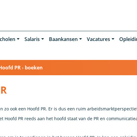
cholen
Salaris
Baankansen
Vacatures
Opleid
Hoofd PR
›
boeken
PR
 zo ook een Hoofd PR. Er is dus een ruim arbeidsmarktperspectief. 
t Hoofd PR reeds aan het hoofd staat van de PR en communicatiea