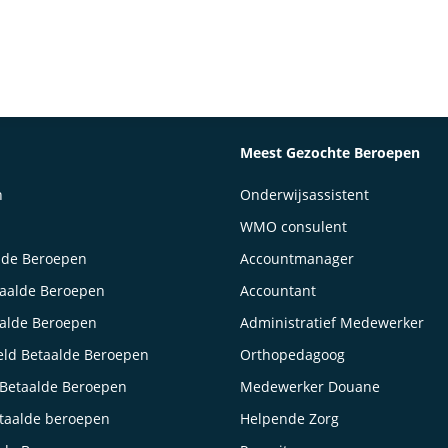
Meest Gezochte Beroepen
n
Onderwijsassistent
WMO consulent
lde Beroepen
Accountmanager
taalde Beroepen
Accountant
aalde Beroepen
Administratief Medewerker
ld Betaalde Beroepen
Orthopedagoog
Betaalde Beroepen
Medewerker Douane
taalde beroepen
Helpende Zorg