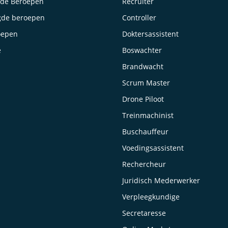
lde Beroepen
Recruiter
gde beroepen
Controller
oepen
Doktersassistent
e
Boswachter
Brandwacht
Scrum Master
Drone Piloot
Treinmachinist
Buschauffeur
Voedingsassistent
Rechercheur
Juridisch Mederwerker
Verpleegkundige
Secretaresse