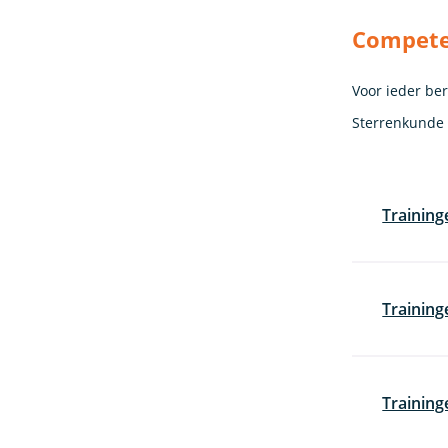
Competen
Voor ieder be
Sterrenkunde
Training
Trainin
Training