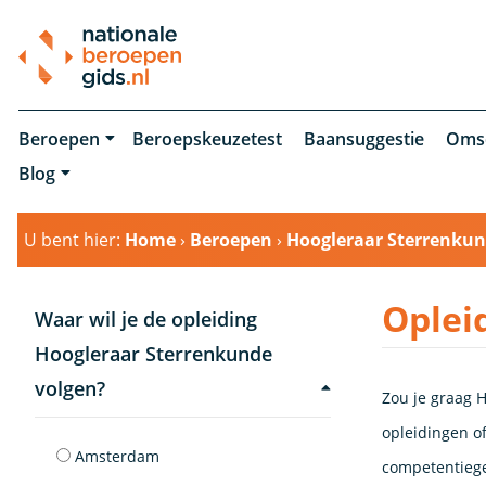
Beroepen
Beroepskeuzetest
Baansuggestie
Oms
Blog
U bent hier:
Home
›
Beroepen
›
Hoogleraar Sterrenku
Oplei
Waar wil je de opleiding
Hoogleraar Sterrenkunde
volgen?
Zou je graag H
opleidingen of
Amsterdam
competentiege