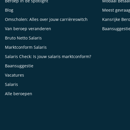
Beroep in de spotlight
Modaal Betaa
Blog
Meest gevraa
Omscholen: Alles over jouw carrièreswitch
Kansrijke Ber
Van beroep veranderen
Baansuggesti
Bruto Netto Salaris
Marktconform Salaris
Salaris Check: Is jouw salaris marktconform?
Baansuggestie
Vacatures
Salaris
Alle beroepen