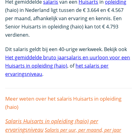
Het gemiddelde
salaris
van een
Huisarts
in
opleiding
(haio) in Nederland ligt tussen de € 3.664 en € 4.567
per maand, afhankelijk van ervaring en kennis. Een
Senior Huisarts in opleiding (haio) kan tot € 4.793
verdienen.
Dit salaris geldt bij een 40-urige werkweek. Bekijk ook
Het gemiddelde bruto jaarsalaris en uurloon voor een
Huisarts in opleiding (haio)
, of
het salaris per
ervaringsniveau
.
Meer weten over het salaris Huisarts in opleiding
(haio)
Salaris Huisarts in opleiding (haio) per
ervaringsniveau
Salaris per uur, per maand, per jaar